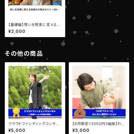
【基礎編】想いを現実に変える
「挑戦の方程式」セミナーアーカ
¥2,000
イブ動画
その他の商品
クラウドファンディングコンサル
【8月限定‼️3000円3組様】わん
【１回券】
わん通訳セッション【30分プチコ
¥5,000
¥3,000
ース✨】