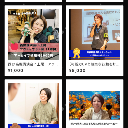
西野亮廣講演会in上尾 アウト
【判断力UPと確実な行動をお約
プットズーム会アーカイブ視聴
束します】りんごの即行動セッシ
¥1,000
¥8,000
権
ョン✨