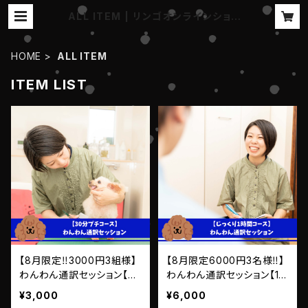
ALL ITEM | リンゴオンラインショッ
プ
HOME
ALL ITEM
ITEM LIST
【8月限定‼️3000円3組様】
【8月限定6000円3名様‼️】
わんわん通訳セッション【30
わんわん通訳セッション【1
分プチコース✨】
時間じっくりコース✨】
¥3,000
¥6,000