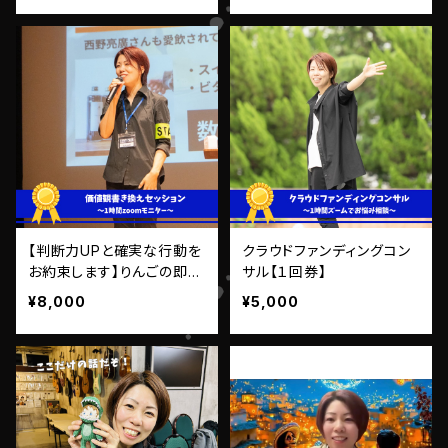
【判断力UPと確実な行動を
クラウドファンディングコン
お約束します】りんごの即行
サル【１回券】
動セッション✨
¥8,000
¥5,000