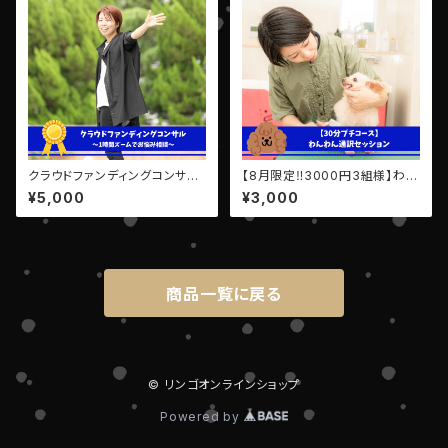
クラウドファンディングコンサル
【8月限定‼️3000円3組様】わん
【１回券】
わん通訳セッション【30分プチコ
¥5,000
¥3,000
ース✨】
商品一覧に戻る
© リンゴオンラインショップ
Powered by