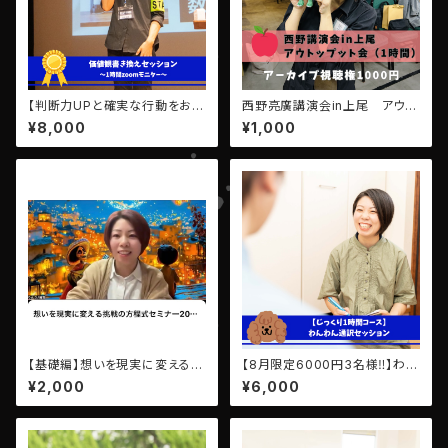
【判断力UPと確実な行動をお約
西野亮廣講演会in上尾 アウト
束します】りんごの即行動セッシ
プットズーム会アーカイブ視聴
¥8,000
¥1,000
ョン✨
権
【基礎編】想いを現実に変える
【8月限定6000円3名様‼️】わん
「挑戦の方程式」セミナーアーカ
わん通訳セッション【1時間じっく
¥2,000
¥6,000
イブ動画
りコース✨】