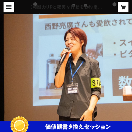
【判断力UPと確実な行動をお約束し
ます】りんごの即行動セッション✨ | リ
ンゴオンラインショップ